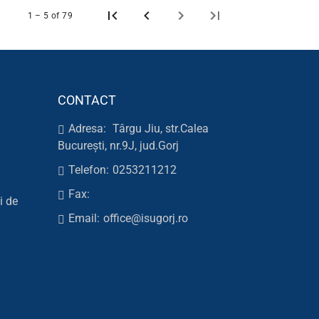
1 – 5 of 79
CONTACT
Adresa:
Târgu Jiu, str.Calea
București, nr.9J, jud.Gorj
Telefon:
0253211212
Fax:
i de
Email:
office@isugorj.ro