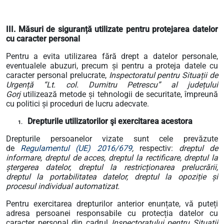
III. Măsuri de siguranță utilizate pentru protejarea datelor
cu caracter personal
Pentru a evita utilizarea fără drept a datelor personale,
eventualele abuzuri, precum și pentru a proteja datele cu
caracter personal prelucrate,
Inspectoratul pentru Situații de
Urgență “Lt. col. Dumitru Petrescu” al județului
Gorj
utilizează metode și tehnologii de securitate, împreună
cu politici și proceduri de lucru adecvate.
Drepturile utilizatorilor şi exercitarea acestora
1.
Drepturile persoanelor vizate sunt cele prevăzute
de
Regulamentul (UE) 2016/679
,
respectiv:
dreptul de
informare, dreptul de acces, dreptul la rectificare, dreptul la
ștergerea datelor, dreptul la restricționarea prelucrării,
dreptul la portabilitatea datelor, dreptul la opoziție și
procesul individual automatizat.
Pentru exercitarea drepturilor anterior enunțate, vă puteți
adresa persoanei responsabile cu protecția datelor cu
caracter personal din cadrul
Inspectoratului pentru Situații