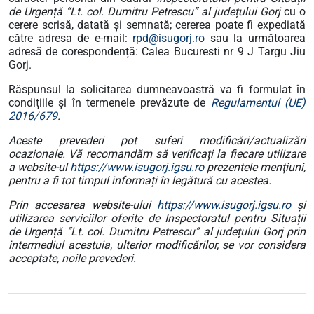
de Urgență “Lt. col. Dumitru Petrescu” al județului Gorj
cu o
cerere scrisă, datată și semnată; cererea poate fi expediată
către adresa de e-mail:
rpd@isugorj.ro
sau la următoarea
adresă de corespondență: Calea Bucuresti nr 9 J Targu Jiu
Gorj.
Răspunsul la solicitarea dumneavoastră va fi formulat în
condițiile și în termenele prevăzute de
Regulamentul (UE)
2016/679
.
Aceste prevederi pot suferi modificări/actualizări
ocazionale. Vă recomandăm să verificați la fiecare utilizare
a website-ul
https://www.isugorj.igsu.ro
prezentele menţiuni,
pentru a fi tot timpul informați în legătură cu acestea.
Prin accesarea website-ului
https://www.isugorj.igsu.ro
și
utilizarea serviciilor oferite de Inspectoratul pentru Situații
de Urgență “Lt. col. Dumitru Petrescu” al județului Gorj
prin
intermediul acestuia, ulterior modificărilor, se vor considera
acceptate, noile prevederi.