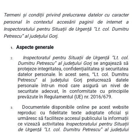
Termeni și condiții privind prelucrarea datelor cu caracter
personal în contextul accesării paginii de internet a
Inspectoratului pentru Situații de Urgență “Lt. col. Dumitru
Petrescu” al județului Gorj.
Aspecte generale
1.
Inspectoratul pentru Situații de Urgență “Lt. col.
2.
Dumitru Petrescu” al județului Gorj
se angajează să
protejeze integritatea, confidențialitatea și securitatea
datelor personale. În acest sens, “Lt. col. Dumitru
Petrescu” al județului Gorj
prelucrează datele
personale într-un mod care asigură un nivel de
securitate adecvat, în conformitate cu principiile
prevăzute în Regulamentul (UE) nr. 2016/679.
Documentele disponibile online pe acest website
3.
reproduc cu fidelitate texte adoptate oficial și
urmăresc să faciliteze accesul publicului la informații
ce vizează activitatea
Inspectoratului pentru Situații
de Urgență “Lt. col. Dumitru Petrescu” al județului