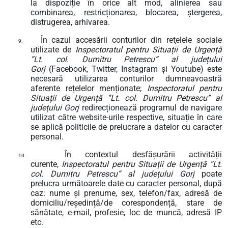
la dispoziție în orice alt mod, alinierea sau
combinarea, restricționarea, blocarea, ștergerea,
distrugerea, arhivarea.
În cazul accesării conturilor din reţelele sociale
9.
utilizate de
Inspectoratul pentru Situații de Urgență
“Lt. col. Dumitru Petrescu” al județului
Gorj
(Facebook, Twitter, Instagram și Youtube) este
necesară utilizarea conturilor dumneavoastră
aferente rețelelor menționate;
Inspectoratul pentru
Situații de Urgență “Lt. col. Dumitru Petrescu” al
județului Gorj
redirecționează programul de navigare
utilizat către website-urile respective, situație în care
se aplică politicile de prelucrare a datelor cu caracter
personal.
În contextul desfășurării activității
10.
curente,
Inspectoratul pentru Situații de Urgență “Lt.
col. Dumitru Petrescu” al județului Gorj
poate
prelucra următoarele date cu caracter personal, după
caz: nume și prenume, sex, telefon/fax, adresă de
domiciliu/reședință/de corespondență, stare de
sănătate, e-mail, profesie, loc de muncă, adresă IP
etc.