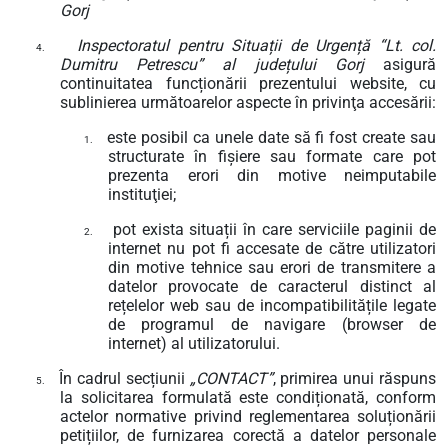
Gorj
Inspectoratul pentru Situații de Urgență “Lt. col.
4.
Dumitru Petrescu” al județului Gorj
asigură
continuitatea funcționării prezentului website, cu
sublinierea următoarelor aspecte în privinţa accesării:
este posibil ca unele date să fi fost create sau
1.
structurate în fișiere sau formate care pot
prezenta erori din motive neimputabile
instituţiei;
pot exista situații în care serviciile paginii de
2.
internet nu pot fi accesate de către utilizatori
din motive tehnice sau erori de transmitere a
datelor provocate de caracterul distinct al
rețelelor web sau de incompatibilitățile legate
de programul de navigare (browser de
internet) al utilizatorului.
În cadrul secțiunii
„CONTACT”
, primirea unui răspuns
5.
la solicitarea formulată este condiționată, conform
actelor normative privind reglementarea soluționării
petițiilor, de furnizarea corectă a datelor personale