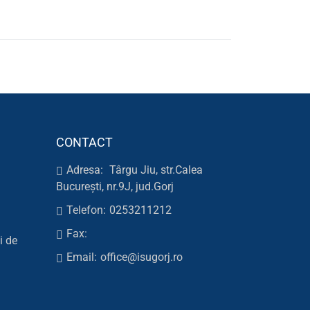
CONTACT
Adresa:
Târgu Jiu, str.Calea
București, nr.9J, jud.Gorj
Telefon:
0253211212
Fax:
i de
Email:
office@isugorj.ro