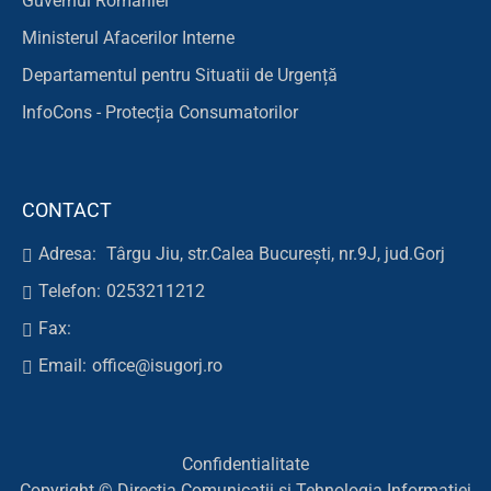
Guvernul României
Ministerul Afacerilor Interne
Departamentul pentru Situatii de Urgență
InfoCons - Protecția Consumatorilor
CONTACT
Adresa:
Târgu Jiu, str.Calea București, nr.9J, jud.Gorj
Telefon:
0253211212
Fax:
Email:
office@isugorj.ro
Confidentialitate
Copyright © Direcția Comunicații și Tehnologia Informației