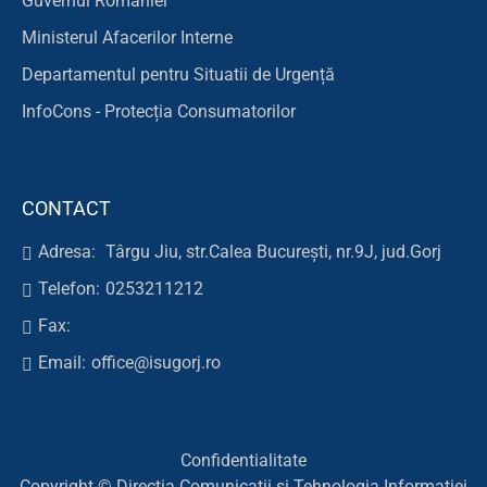
Guvernul României
Ministerul Afacerilor Interne
Departamentul pentru Situatii de Urgență
InfoCons - Protecția Consumatorilor
CONTACT
Adresa:
Târgu Jiu, str.Calea București, nr.9J, jud.Gorj
Telefon:
0253211212
Fax:
Email:
office@isugorj.ro
Confidentialitate
Copyright © Direcția Comunicații și Tehnologia Informației