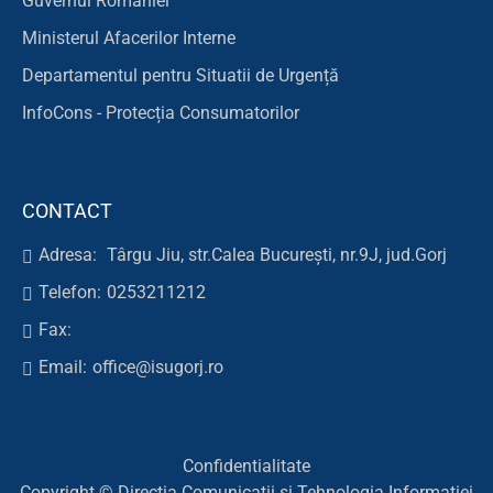
Guvernul României
Ministerul Afacerilor Interne
Departamentul pentru Situatii de Urgență
InfoCons - Protecția Consumatorilor
CONTACT
Adresa:
Târgu Jiu, str.Calea București, nr.9J, jud.Gorj
Telefon:
0253211212
Fax:
Email:
office@isugorj.ro
Confidentialitate
Copyright © Direcția Comunicații și Tehnologia Informației