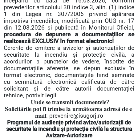
Începând cu data de 16.03.2026, conform
prevederilor articolului 30 indice 3, alin. (1) indice
1 din Legea nr. 307/2006 privind apărarea
împotriva incendiilor, modificată prin OUG nr. 17
din 12.03.2026 și publicată în Monitorul Oficial,
procedura de depunere a documentațiilor se
realizează EXCLUSIV în format electronic!
Cererile de emitere a avizelor și autorizațiilor de
securitate la incendiu și protecție civilă, a
acordurilor, a punctelor de vedere, însoțite de
documentațiile aferente, se depun exclusiv în
format electronic, documentațiile fiind semnate
cu semnătură electronică calificată de către
solicitant și de către autorii documentației
tehnice, potrivit legii.
𝐔𝐧𝐝𝐞
𝐬𝐞
𝐭𝐫𝐚𝐧𝐬𝐦𝐢𝐭
𝐝𝐨𝐜𝐮𝐦𝐞𝐧𝐭𝐞𝐥𝐞
?
𝐒𝐨𝐥𝐢𝐜𝐢𝐭𝐚
𝐫𝐢𝐥𝐞
𝐩𝐨𝐭
𝐟𝐢
𝐭𝐫𝐢𝐦𝐢𝐬𝐞
𝐥𝐚
𝐮𝐫𝐦𝐚
𝐭𝐨𝐚𝐫𝐞𝐚
𝐚𝐝𝐫𝐞𝐬𝐚
̆
𝐝𝐞
𝐞
-
𝐦𝐚𝐢𝐥
: prevenire@isugorj.ro
Programul de audiențe privind avize/autorizații de
securitate la incendiu și protecție civilă la structura
Avizare-Autorizare