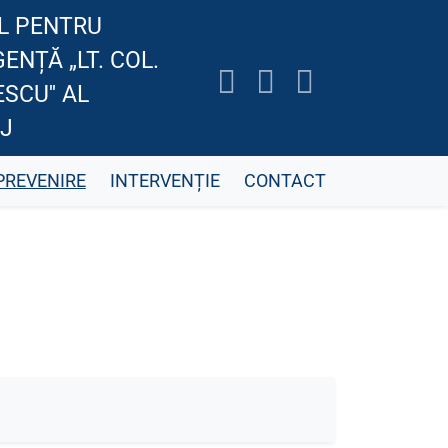
L PENTRU
GENȚĂ „LT. COL.
SCU'' AL
J
PREVENIRE
INTERVENȚIE
CONTACT