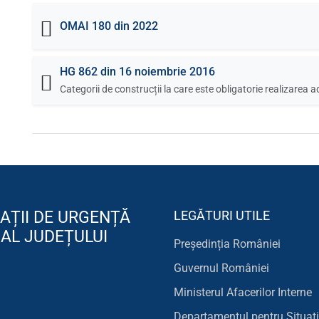
OMAI 180 din 2022
HG 862 din 16 noiembrie 2016
Categorii de construcții la care este obligatorie realizarea
AȚII DE URGENȚĂ
LEGĂTURI UTILE
 AL JUDEȚULUI
Președinția României
Guvernul României
Ministerul Afacerilor Interne
Departamentul pentru Situati