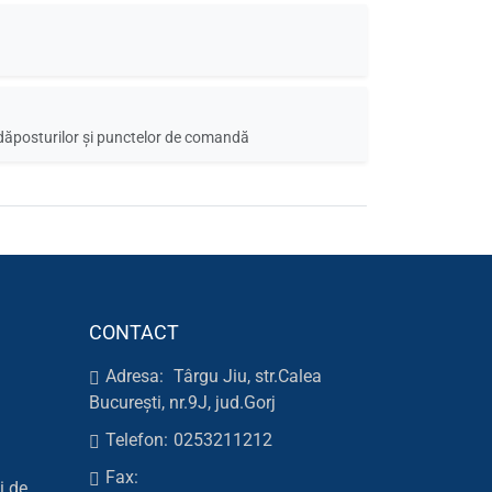
 adăposturilor și punctelor de comandă
CONTACT
Adresa:
Târgu Jiu, str.Calea
București, nr.9J, jud.Gorj
Telefon:
0253211212
Fax:
i de